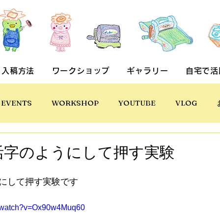
入稿方法
ワークショップ
ギャラリー
自宅で活
EVENTS
WORKSHOP
YOUTUBE
VLOG
活字のようにして押す実験
にして押す実験です
m/watch?v=Ox90w4Muq60