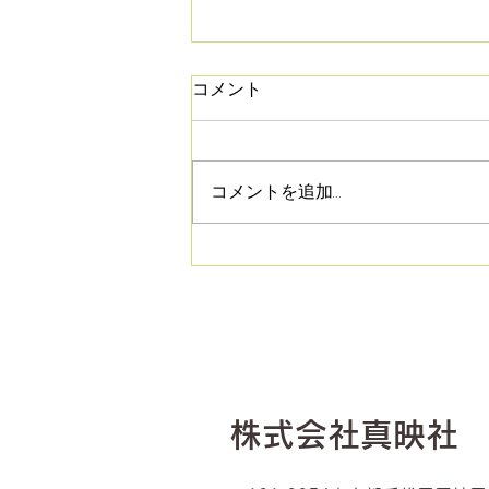
夏季休業のお知らせ
コメント
【夏季休業のお知らせ】 下記の
期間は休業とさせて頂きます 令
和8年8月7日(金)～8月16日(日)
コメントを追加…
ご不便をお掛けしますが宜しく
お願い致します
​株式会社真映社