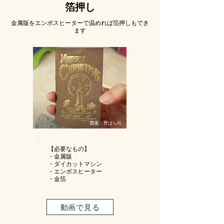
​箔押し
​金属版をエンボスヒーターで温めれば​箔押しもでき
ます
図案：野ばら社
【必要なもの】
・金属版
・ダイカットマシン
・エンボスヒーター
・金箔
動画で見る