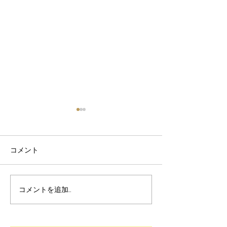
コメント
12月のYoutube
コメントを追加…
ダイカットマシンとエン
ボスヒーターで箔押し