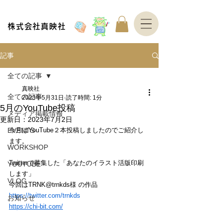
株式会社真映社
記事
全ての記事
真映社
全ての記事
2023年5月31日
読了時間: 1分
5月のYouTube投稿
メディア掲載情報
更新日：
2023年7月2日
EVENTS
今月はYouTube２本投稿しましたのでご紹介し
ます。
WORKSHOP
Twitterで募集した「あなたのイラスト活版印刷
YOUTUBE
します」
VLOG
今回はTRNK@trnkds様 の作品
https://twitter.com/trnkds
お知らせ
https://chi-bit.com/