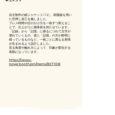
💬コメント
自主制作の紙ジャケットCDに、樹脂版を用い
た空押し加工を施しました。
プレス時間や圧のかけ方を一枚ずつ変えるこ
とで、仕上がりに個体差を持たせています。
「記録」から「記憶」に移るにつれて文字が
薄れていくもの、逆に「記憶」の方が鮮明に
残っているものなど、一枚ごとに異なる表情
が生まれるよう設計しました。
見る角度や触れ方によって、印象が変化する
表紙になっています。
https://reyou-
noyer.booth.pm/items/8277018