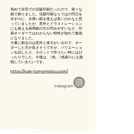
初めて自宅での活版印刷だったので、様々な
紙で刷りました。活版印刷ならではの凹凸を
出すのに、分厚い紙を使えば良いのかなと思
っていましたが、意外とイラストレーション
にも使える画用紙の方が凹みやすいなど、印
刷オーダーではわからない特性が知れて勉強
になりました。
大量に刷るのは意外と体力がいるので、オー
ダーした方が良さそうですが、バリエーショ
ンを試したり、小ロットで作りたい時にはぴ
ったりでした。今後は、2色、3色刷りにも挑
戦していきたいです。
https://yuki-tomomatsu.com/
​Instagram