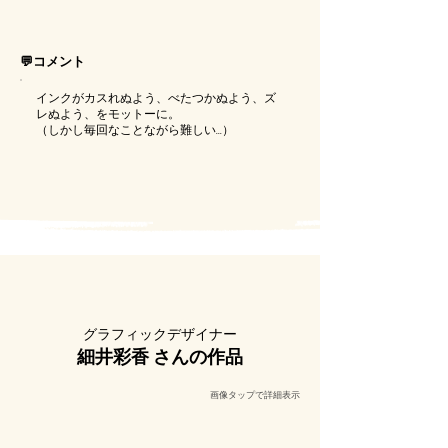
💬コメント
インクがカスれぬよう、べたつかぬよう、ズ
レぬよう、をモットーに。
（しかし毎回なことながら難しい...）
​グラフィックデザイナー
細井彩香
さんの作品
​画像タップで詳細表示