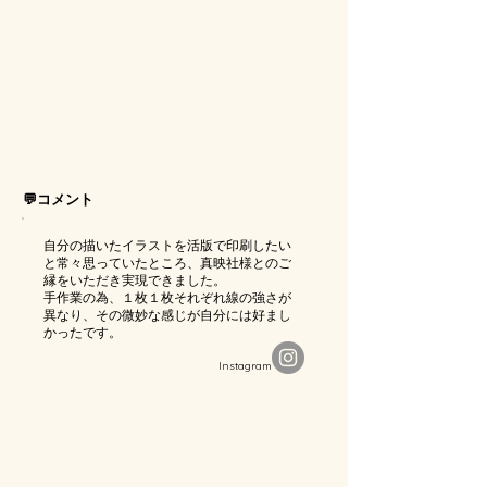
💬コメント
自分の描いたイラストを活版で印刷したい
と常々思っていたところ、真映社様とのご
縁をいただき実現できました。
手作業の為、１枚１枚それぞれ線の強さが
異なり、その微妙な感じが自分には好まし
かったです。
​Instagram