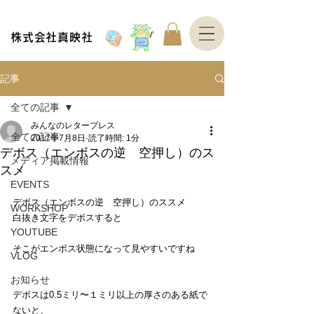
株式会社真映社
記事
全ての記事
みんなのレタープレス
全ての記事
2017年7月8日
読了時間: 1分
デボス（エンボスの逆 空押し）のス
メディア掲載情報
スメ
EVENTS
デボス（エンボスの逆　空押し）のススメ
WORKSHOP
白抜き文字をデボスすると　
YOUTUBE
そこがエンボス状態になって見やすいですね
VLOG
お知らせ
デボスは0.5ミリ〜１ミリ以上の厚さのある紙で
ないと、