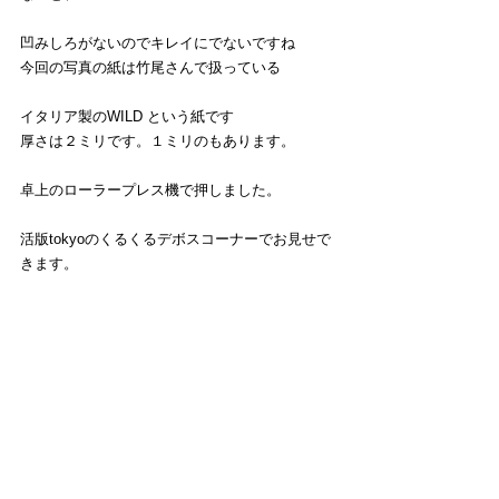
凹みしろがないのでキレイにでないですね　
今回の写真の紙は竹尾さんで扱っている
イタリア製のWILD という紙です
厚さは２ミリです。１ミリのもあります。
卓上のローラープレス機で押しました。
活版tokyoのくるくるデボスコーナーでお見せで
きます。