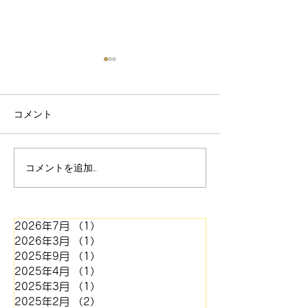
【価格改定および一部製
品の製造終了のお知ら
せ】
拝啓 平素は格別のご愛顧を賜
コメント
り、厚く御礼申し上げます。
さて、弊社におきまして
紙博WS参加者
は、徹底したコスト削減に努
コメントを追加…
め、製版価格の維持に尽力し
てまいりました。しかしなが
ら、この度、主要材料である
2026年7月
（1）
1件の記事
凸版材料(約 15%増)およびネ
2026年3月
（1）
1件の記事
ガフィルム(約 70%増)の大幅
2025年9月
（1）
1件の記事
な価格引き上げの通知を受
2025年4月
（1）
1件の記事
け、自社努力のみでは現行価
2025年3月
（1）
1件の記事
格の維持が極めて困難な状況
2025年2月
（2）
2件の記事