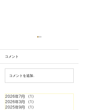
【価格改定および一部製
品の製造終了のお知ら
せ】
拝啓 平素は格別のご愛顧を賜
コメント
り、厚く御礼申し上げます。
さて、弊社におきまして
紙博WS参加者
は、徹底したコスト削減に努
コメントを追加…
め、製版価格の維持に尽力し
てまいりました。しかしなが
ら、この度、主要材料である
2026年7月
（1）
1件の記事
凸版材料(約 15%増)およびネ
2026年3月
（1）
1件の記事
ガフィルム(約 70%増)の大幅
2025年9月
（1）
1件の記事
な価格引き上げの通知を受