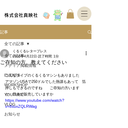
株式会社真映社
記事
全ての記事
くるくるレタープレス
全ての記事
2016年4月22日
読了時間: 1分
ご存知の方、教えてください
メディア掲載情報
EVENTS
こんなタイプのくるくるマシンもありました　
アマゾンUSAで250ドルでした熱源もあって　箔
WORKSHOP
押しもできるのですね　　ご存知の方います
か　日本で販売していますか
YOUTUBE
https://www.youtube.com/watch?
VLOG
v=8suxZQLRWag
お知らせ