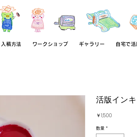
入稿方法
ワークショップ
ギャラリー
自宅で活
活版インキ
価
￥1,500
格
数量
*