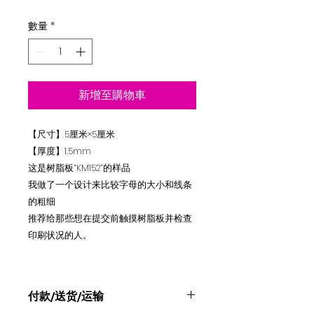
格
數量
*
新增至購物車
【尺寸】5厘米×5厘米
【厚度】1.5mm
这是树脂板“KM152”的样品
我做了一个设计来比较字母的大小和线条
的粗细
推荐给那些想在提交前触摸树脂板并检查
印刷状况的人。
付款/送货/运输