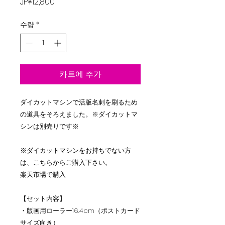
가
JP¥12,800
격
수량
*
카트에 추가
ダイカットマシンで活版名刺を刷るため
の道具をそろえました。※ダイカットマ
シンは別売りです※
※ダイカットマシンをお持ちでない方
は、こちらからご購入下さい。
楽天市場で購入
【セット内容】
・版画用ローラー16.4cm（ポストカード
サイズ向き）