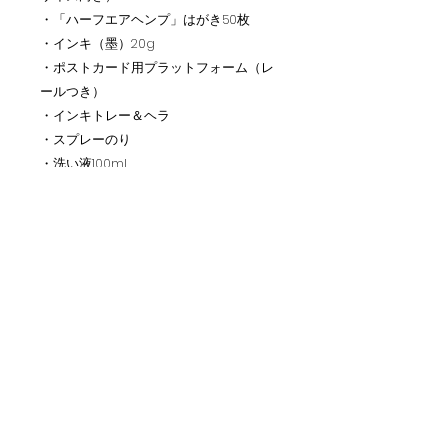
・「ハーフエアヘンプ」はがき50枚
・インキ（墨）20g
・ポストカード用プラットフォーム（レ
ールつき）
・インキトレー＆ヘラ
・スプレーのり
・洗い液100ml
・使える７フレーズの樹脂版
​주식회사 마에이샤
〒101-0054 도쿄도 지요다구 간다 니시키초 1-
13-1
TEL.
03-3291-3025
팩스.
03-3291-5026
Email.
shin.ei.sha.a.k@gmail.com
​ 영업 시간 평일 10:00~16:00