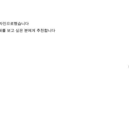
 디자인으로했습니다
태를 보고 싶은 분에게 추천합니다
샤
다 니시키초 1-
91-5026
.com