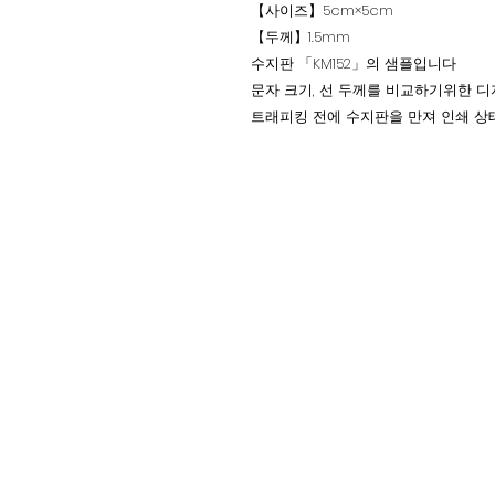
【사이즈】5cm×5cm
【두께】1.5mm
수지판 「KM152」의 샘플입니다
문자 크기, 선 두께를 비교하기위한
트래피킹 전에 수지판을 만져 인쇄 상
​주식회사 마에이
〒101-0054 도쿄도 지요다구 간
13-1
TEL.
03-3291-3025
팩스.
03-32
Email.
shin.ei.sha.a.k@gmail
​ 영업 시간 평일 10:00~16:00