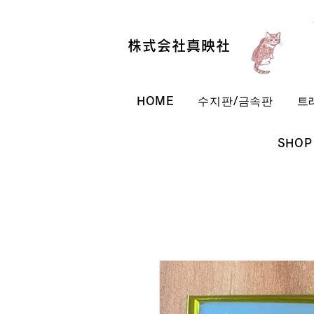
株式会社真映社
HOME
수지판/금속판
트
SHOP