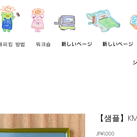
래피킹 방법
워크숍
新しいページ
新しいページ
【샘플】KM
가
JP¥1,000