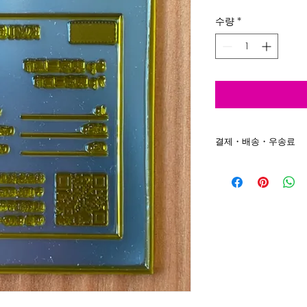
격
수량
*
결제・배송・우송료
결제 : 신용 카드, 은행
배송 : 입금 확인 후
송료：일률 500엔