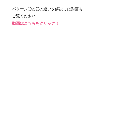
パターン①と②の違いを解説した動画も
ご覧ください
動画はこちらをクリック！
​주식회사 마에이샤
〒101-0054 도쿄도 지요다구 간다 니시키초 1-
13-1
TEL.
03-3291-3025
팩스.
03-3291-5026
Email.
shin.ei.sha.a.k@gmail.com
​ 영업 시간 평일 10:00~16:00
©
2016-2023
& Shin-ei-sha.