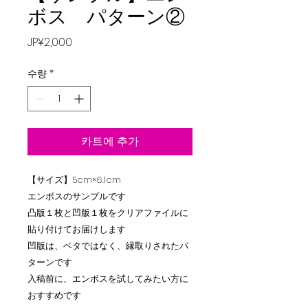
ボス パターン②
가
JP¥2,000
격
수량
*
카트에 추가
【サイズ】5cm×6.1cm
エンボスのサンプルです
凸版１枚と凹版１枚をクリアファイルに
貼り付けてお届けします
凹版は、ベタではなく、縁取りされたパ
ターンです
入稿前に、エンボスを試してみたい方に
おすすめです