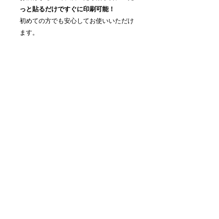
っと貼るだけですぐに印刷可能！
初めての方でも安心してお使いいただけ
ます。
​주식회사 마에이샤
〒101-0054 도쿄도 지요다구 간다 니시키초 1-
13-1
TEL.
03-3291-3025
팩스.
03-3291-5026
Email.
shin.ei.sha.a.k@gmail.com
​ 영업 시간 평일 10:00~16:00
©
2016-2023
& Shin-ei-sha.