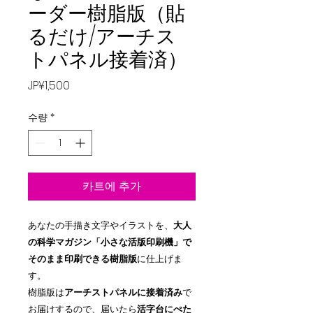
ーダー樹脂版（貼
るだけ/アーチス
トパネル接着済）
가
JP¥1,500
격
수량
*
카트에 추가
あなたの手描き文字やイラストを、
大人
の科学マガジン「小さな活版印刷機」で
そのまま印刷できる樹脂版
に仕上げま
す。
樹脂版は
アーチストパネルに接着済み
で
お届けするので、届いたら
活字台にぺた