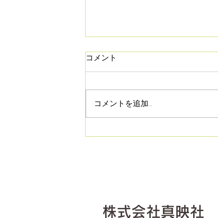
夏季休業のお知らせ
コメント
【夏季休業のお知らせ】 下記の
期間は休業とさせて頂きます 令
和8年8月7日(金)～8月16日(日)
コメントを追加…
ご不便をお掛けしますが宜しく
お願い致します
​株式会社真映社