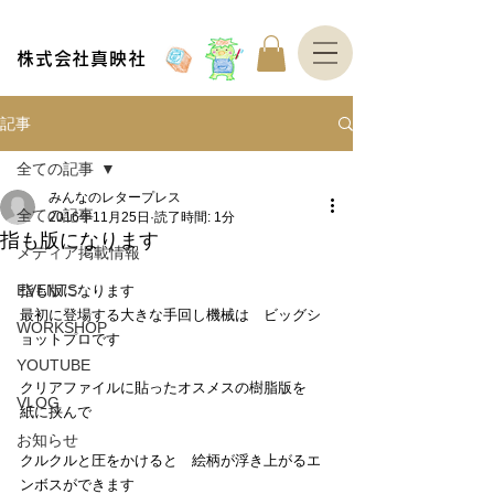
株式会社真映社
記事
全ての記事
みんなのレタープレス
全ての記事
2016年11月25日
読了時間: 1分
指も版になります
メディア掲載情報
EVENTS
指も版になります　
最初に登場する大きな手回し機械は　ビッグシ
WORKSHOP
ョットプロです
YOUTUBE
クリアファイルに貼ったオスメスの樹脂版を　
VLOG
紙に挟んで
お知らせ
クルクルと圧をかけると　絵柄が浮き上がるエ
ンボスができます