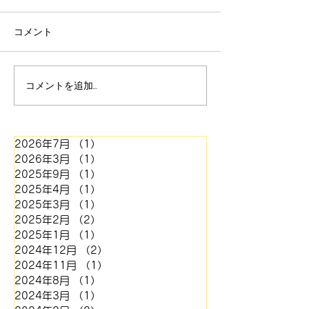
品の製造終了のお知ら
せ】
拝啓 平素は格別のご愛顧を賜
コメント
り、厚く御礼申し上げます。
さて、弊社におきまして
紙博WS参加者
は、徹底したコスト削減に努
コメントを追加…
め、製版価格の維持に尽力し
てまいりました。しかしなが
ら、この度、主要材料である
2026年7月
（1）
1件の記事
凸版材料(約 15%増)およびネ
2026年3月
（1）
1件の記事
ガフィルム(約 70%増)の大幅
2025年9月
（1）
1件の記事
な価格引き上げの通知を受
2025年4月
（1）
1件の記事
け、自社努力のみでは現行価
2025年3月
（1）
1件の記事
格の維持が極めて困難な状況
2025年2月
（2）
2件の記事
となりました。 また、外注
2025年1月
（1）
1件の記事
しております金属版につきま
2024年12月
（2）
2件の記事
して
2024年11月
（1）
1件の記事
2024年8月
（1）
1件の記事
2024年3月
（1）
1件の記事