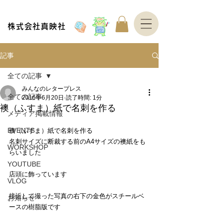
株式会社真映社
記事
全ての記事
みんなのレタープレス
全ての記事
2016年6月20日
読了時間: 1分
襖（ふすま）紙で名刺を作る
メディア掲載情報
EVENTS
襖（ふすま）紙で名刺を作る
名刺サイズに断裁する前のA4サイズの襖紙をも
WORKSHOP
らいました　
YOUTUBE
店頭に飾っています　
VLOG
接近して撮った写真の右下の金色がスチールベ
お知らせ
ースの樹脂版です