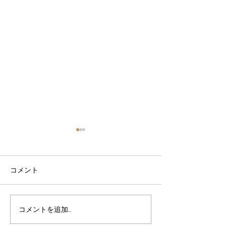
【価格改定および一部製
品の製造終了のお知ら
せ】
拝啓 平素は格別のご愛顧を賜
コメント
り、厚く御礼申し上げます。
さて、弊社におきまして
紙博WS参加者
は、徹底したコスト削減に努
コメントを追加…
め、製版価格の維持に尽力し