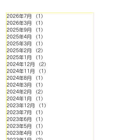
てまいりました。しかしなが
ら、この度、主要材料である
2026年7月
（1）
1件の記事
凸版材料(約 15%増)およびネ
2026年3月
（1）
1件の記事
ガフィルム(約 70%増)の大幅
2025年9月
（1）
1件の記事
な価格引き上げの通知を受
2025年4月
（1）
1件の記事
け、自社努力のみでは現行価
2025年3月
（1）
1件の記事
格の維持が極めて困難な状況
2025年2月
（2）
2件の記事
となりました。 また、外注
2025年1月
（1）
1件の記事
しております金属版につきま
2024年12月
（2）
2件の記事
して
2024年11月
（1）
1件の記事
2024年8月
（1）
1件の記事
2024年3月
（1）
1件の記事
2024年2月
（2）
2件の記事
2024年1月
（1）
1件の記事
2023年12月
（1）
1件の記事
2023年7月
（1）
1件の記事
2023年6月
（1）
1件の記事
2023年5月
（1）
1件の記事
2023年4月
（1）
1件の記事
2023年1月
（2）
2件の記事