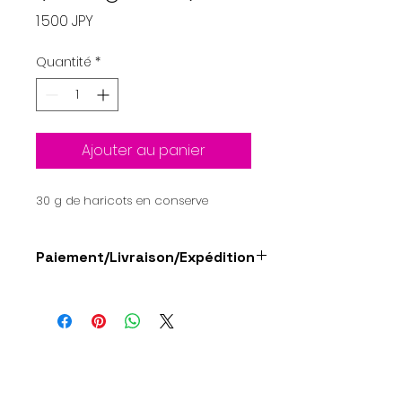
Prix
1 500 JPY
Quantité
*
Ajouter au panier
30 g de haricots en conserve
Paiement/Livraison/Expédition
Paiement : Carte de crédit,
virement bancaire (Mitsubishi UFJ
Bank)
Expédition : Les articles seront
expédiés dans les 7 jours suivant
Shineisha Co., Ltd.
la confirmation du paiement.