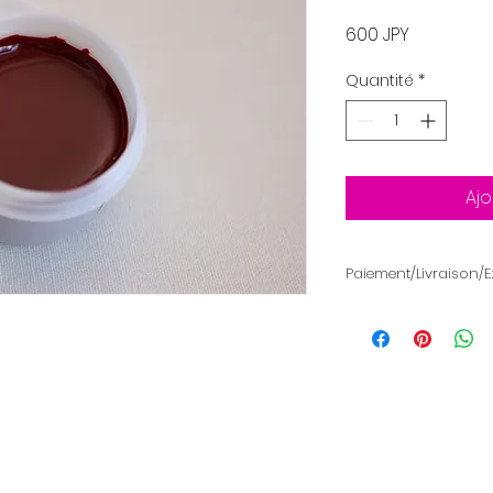
Prix
600 JPY
Quantité
*
Ajo
Paiement/Livraison/E
Paiement : Carte d
(Mitsubishi UFJ Ban
Expédition : Les ar
7 jours suivant la
Frais d'expédition 