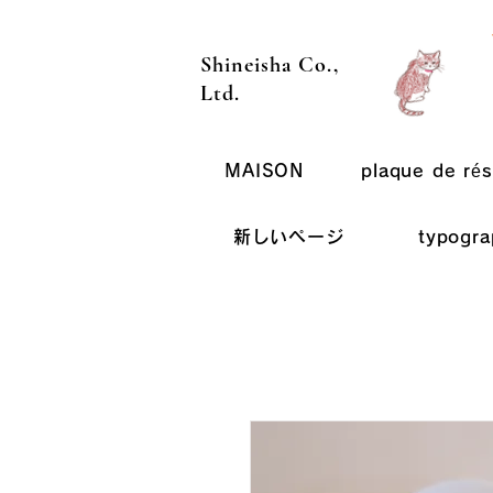
Shineisha Co.,
Ltd.
MAISON
plaque de rés
新しいページ
typogra